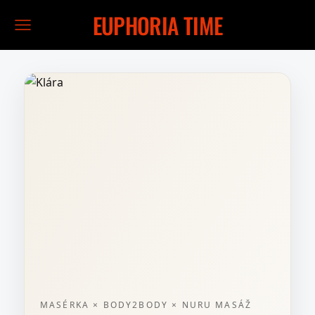
EUPHORIA TIME
MASÉRKA × BODY2BODY × NURU MASÁŽ