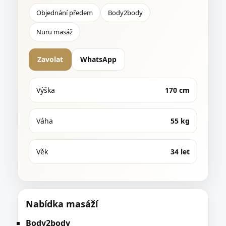
Objednání předem
Body2body
Nuru masáž
Zavolat
WhatsApp
Výška
170 cm
Váha
55 kg
Věk
34 let
Nabídka masáží
Body2body