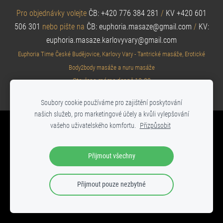
Pro objednávky volejte
ČB: +420 776 384 281
/
KV +420 601
506 301
nebo pište na
ČB:
euphoria.masaze@gmail.com
/
KV:
euphoria.masaze.karlovyvary@gmail.com
Euphoria Time České Budějovice, Karlovy Vary - Tantrické masáže, Erotické
Body2body masáže a nuru masáže
Otevřeno máme denně 10-22
Tento web je určený pouze osobám starším 18 let.
Soubory cookie používáme pro zajištění poskytování
našich služeb, pro marketingové účely a kvůli vylepšování
vašeho uživatelského komfortu.
Přizpůsobit
Přijmout všechny
Přijmout pouze nezbytné